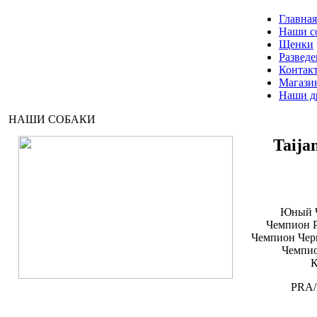
Главная
Наши с
Щенки
Разведе
Контак
Магази
Наши д
НАШИ СОБАКИ
Taija
Юный Ч
Чемпион 
Чемпион Чер
Чемпио
К
PRA/