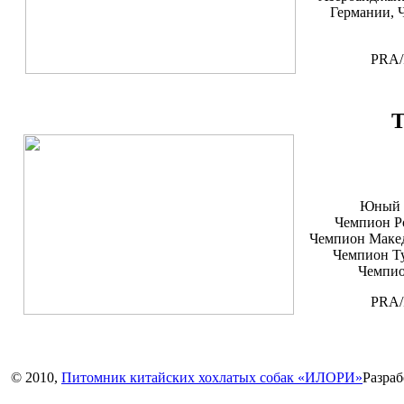
Германии, 
PRA/
T
Юный 
Чемпион Р
Чемпион Макед
Чемпион Ту
Чемпио
PRA/
© 2010,
Питомник китайских хохлатых собак «ИЛОРИ»
Разраб